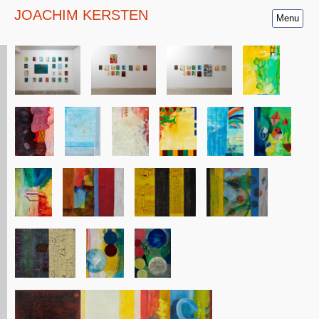
JOACHIM KERSTEN
Menu
Start
Les Bartaries II
Milch & Honig
M 42 -Orion-
Verdigris/Mahlstrom
Nereïden
Spielfeld
Aryballoi
Milchstraße
Die Gedanken im Dunkel über den
Morgen
Glaube, Liebe, Hoffnung
FRANZ_GIPFELGLÜCK